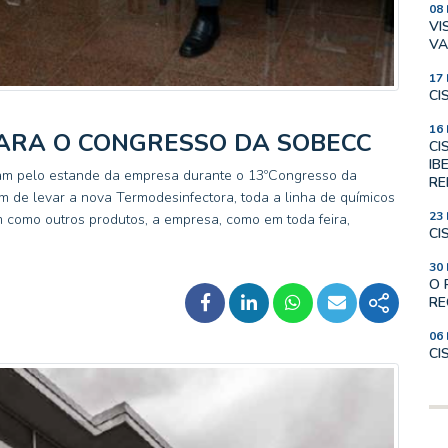
08
VI
VA
17
CI
16
ARA O CONGRESSO DA SOBECC
CI
IB
am pelo estande da empresa durante o 13ºCongresso da
RE
 de levar a nova Termodesinfectora, toda a linha de químicos
23
m como outros produtos, a empresa, como em toda feira,
CI
30
O 
RE
06
CI