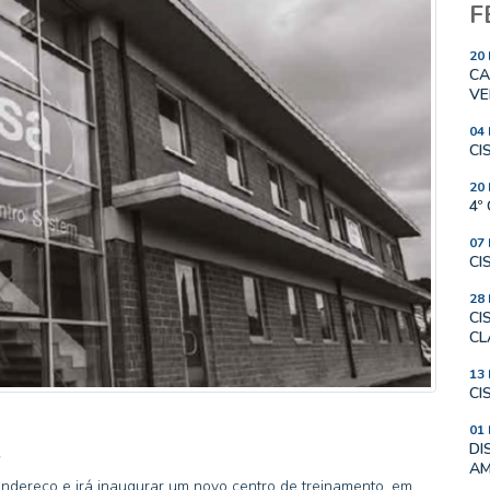
F
20
CA
VE
04
CI
20
4º
07
CI
28
CI
CL
13
CI
01
A
DI
AM
ndereço e irá inaugurar um novo centro de treinamento, em