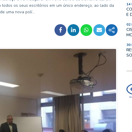
14
o todos os seus escritórios em um único endereço, ao lado da
CO
 de uma nova polí...
E 
02
CI
MO
30
RE
SO