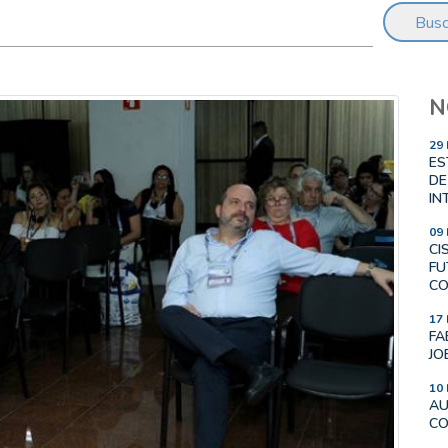
Busc
N
29
ES
DE
IN
09
CI
FU
CO
17
FA
JO
10
AU
CO