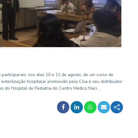
 participaram, nos dias 10 e 11 de agosto, de um curso de
esterilização hospitalar promovido pela Cisa e seu distribuidor
 do Hospital de Pediatria do Centro Médico Naci...