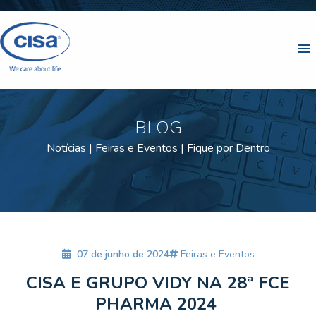
menu
BLOG
Notícias | Feiras e Eventos | Fique por Dentro
07 de junho de 2024
Feiras e Eventos
CISA E GRUPO VIDY NA 28ª FCE
PHARMA 2024