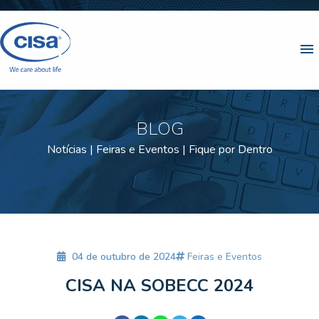
menu
BLOG
Notícias | Feiras e Eventos | Fique por Dentro
04 de outubro de 2024
Feiras e Eventos
CISA NA SOBECC 2024