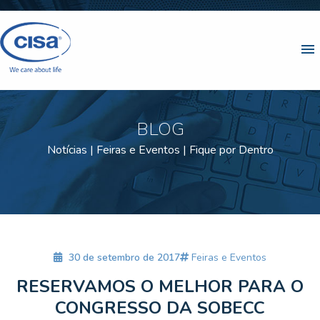
menu
BLOG
Notícias | Feiras e Eventos | Fique por Dentro
30 de setembro de 2017
Feiras e Eventos
RESERVAMOS O MELHOR PARA O
CONGRESSO DA SOBECC