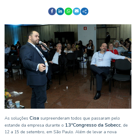
Cisa
As soluções
surpreenderam todos que passaram pelo
13
º
Congresso da Sobecc
estande da empresa durante o
, de
12 a 15 de setembro, em São Paulo. Além de levar a nova